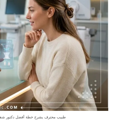
طبيب محترف يشرح خطة أفضل دكتور شفط د