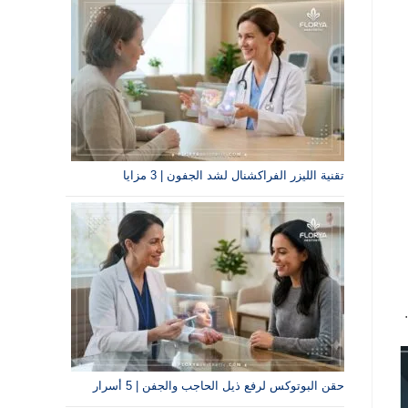
تقنية الليزر الفراكشنال لشد الجفون | 3 مزايا
حقن البوتوكس لرفع ذيل الحاجب والجفن | 5 أسرار