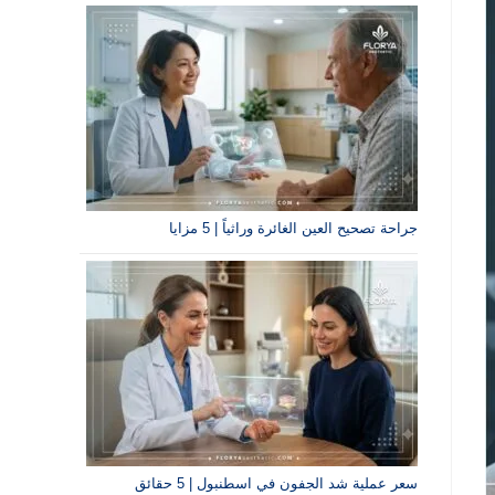
جراحة تصحيح العين الغائرة وراثياً | 5 مزايا
سعر عملية شد الجفون في اسطنبول | 5 حقائق