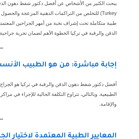
Turkey) للتخلص من التراكمات الدهنية المزعجة والحصول على ملامح وجه متناسقة وجذابة. توفر عيادات
طبية متكاملة تحت إشراف نخبة من أمهر الجراحين المعتمدي
الذقن والرقبة في تركيا الخطوة الأهم لضمان تجربة جراحية آم
إجابة مباشرة: من هو الطبيب الأنسب
أفضل دكتور شفط دهون الذقن والرقبة في تركيا هو الجراح ال
والإقامة.
المعايير الطبية المعتمدة لاختيار الج