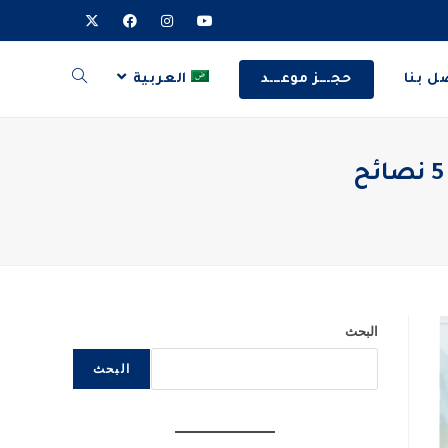
ل بنا
حجـــز موعـــد
العربية
البحث
البحث