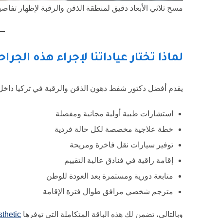
مسح ثلاثي الأبعاد دقيق لمنطقة الذقن والرقبة لإظهار تفا
لماذا تختار عياداتنا لإجراء هذه الجراح
يقدم أفضل دكتور شفط دهون الذقن والرقبة في تركيا داخل عيا
استشارات طبية أولية مجانية ومفصلة
خطة علاجية مخصصة لكل حالة فردية
توفير سيارات نقل فاخرة ومريحة
إقامة راقية في فنادق عالية التقييم
متابعة دورية ومستمرة بعد العودة للوطن
مترجم شخصي مرافق طوال فترة الإقامة
وبالتالي، تضمن لك هذه الباقة المتكاملة التي توفرها
sthetic