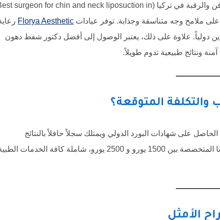
يبحث الكثير من الأشخاص عن أفضل دكتور شفط دهون الذقن والرقبة في تركيا (st surgeon for chin and neck liposuction in
Florya Aesthetic
رعاية
ن دولياً. علاوة على ذلك، يعتبر الوصول إلى أفضل دكتور شفط دهون
نة ونتائج طبيعية تدوم طويلاً.
 والتكلفة المتوقعة؟
حاصل على شهادات البورد الدولي ويمتلك سجلاً حافلاً بالنتائج
الطبيعية. وبالتالي، تتراوح التكلفة الحالية للإجراء في مراكزنا المتخصصة بين 1500 يورو و 2500 يورو، شاملة كافة الخدمات الطب
راح الأمثل