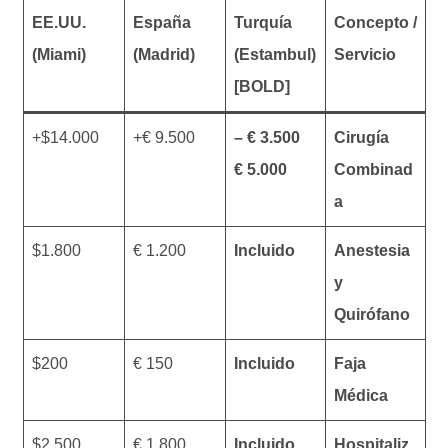
EE.UU.
España
Turquía
Concepto /
(Miami)
(Madrid)
(Estambul)
Servicio
[BOLD]
$14.000+
9.500 €+
3.500 € –
Cirugía
5.000 €
Combinad
a
$1.800
1.200 €
Incluido
Anestesia
y
Quirófano
$200
150 €
Incluido
Faja
Médica
$2.500
1.800 €
Incluido
Hospitaliz