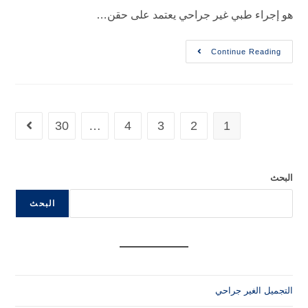
بي غير جراحي يعتمد على حقن…
Contin
30
…
4
3
2
1
البحث
 جراحي