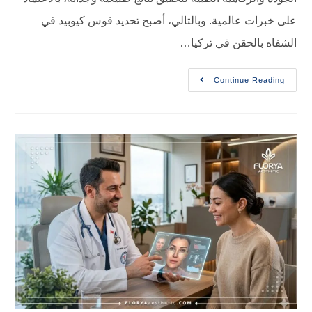
المية. وبالتالي، أصبح تحديد قوس كيوبيد في
قن في تركيا…
Contin