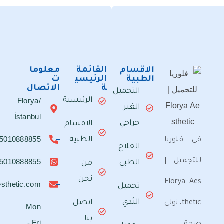
الاقسام
القائمة
معلوما
الطبية
الرئيسي
ت
ة
الاتصال
التجميل
الرئيسية
Florya/
الغير
İstanbul
جراحي
الاقسام
00905010888855
الطبية
يا
العلاج
 |
00905010888855
الطبي
من
نحن
Fl
info@FloryaAesthetic.com
تجميل
الثدي
اتصل
t، نولي
Mon
بنا
- Fri