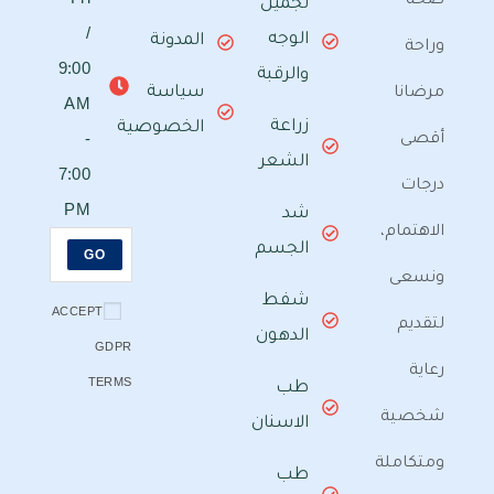
تجميل
/
الوجه
المدونة
9:00
والرقبة
سياسة
AM
زراعة
الخصوصية
-
الشعر
7:00
PM
شد
الجسم
GO
شفط
ACCEPT
الدهون
GDPR
TERMS
طب
الاسنان
ة
طب