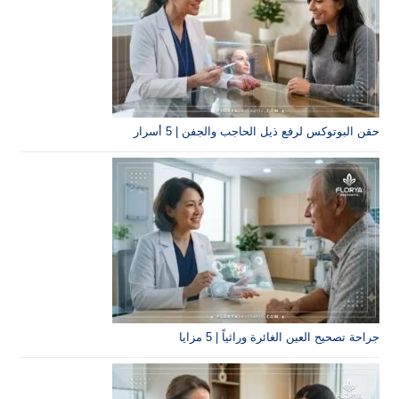
فع ذيل الحاجب والجفن | 5 أسرار
الغائرة وراثياً | 5 مزايا