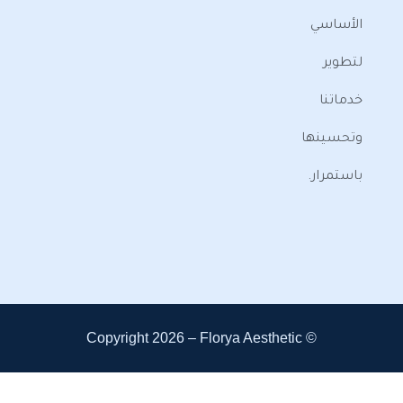
ا
.
Florya Aesthetic
© Copyright 202