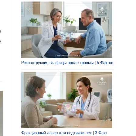
я
е
я
Реконструкция глазницы после травмы | 5 Фактов
Фракционный лазер для подтяжки век | 3 Факт