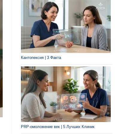
Кантопексия | 3 Факта
PRP-омоложение век | 5 Лучших Клиник