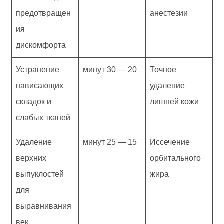
предотвращен
анестезии
ия
дискомфорта
Устранение
20 — 30 минут
Точное
нависающих
удаление
складок и
лишней кожи
слабых тканей
Удаление
15 — 25 минут
Иссечение
верхних
орбитального
выпуклостей
жира
для
выравнивания
век