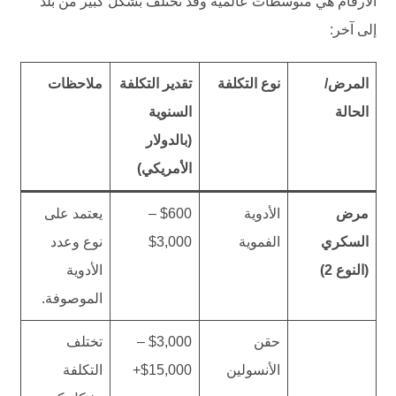
الأرقام هي متوسطات عالمية وقد تختلف بشكل كبير من بلد
إلى آخر:
المرض/
نوع التكلفة
تقدير التكلفة
ملاحظات
الحالة
السنوية
(بالدولار
الأمريكي)
مرض
الأدوية
$600 –
يعتمد على
السكري
الفموية
$3,000
نوع وعدد
(النوع 2)
الأدوية
الموصوفة.
حقن
$3,000 –
تختلف
الأنسولين
$15,000+
التكلفة