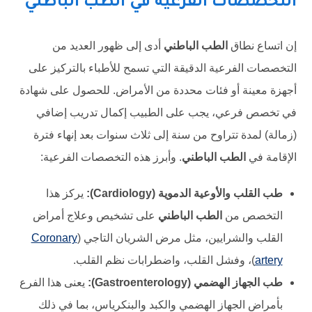
التخصصات الفرعية في الطب الباطني
إن اتساع نطاق
الطب الباطني
أدى إلى ظهور العديد من
التخصصات الفرعية الدقيقة التي تسمح للأطباء بالتركيز على
أجهزة معينة أو فئات محددة من الأمراض. للحصول على شهادة
في تخصص فرعي، يجب على الطبيب إكمال تدريب إضافي
(زمالة) لمدة تتراوح من سنة إلى ثلاث سنوات بعد إنهاء فترة
الإقامة في
الطب الباطني
. وأبرز هذه التخصصات الفرعية:
طب القلب والأوعية الدموية (Cardiology):
يركز هذا
التخصص من
الطب الباطني
على تشخيص وعلاج أمراض
القلب والشرايين، مثل مرض الشريان التاجي (
Coronary
artery
)، وفشل القلب، واضطرابات نظم القلب.
طب الجهاز الهضمي (Gastroenterology):
يعنى هذا الفرع
بأمراض الجهاز الهضمي والكبد والبنكرياس، بما في ذلك