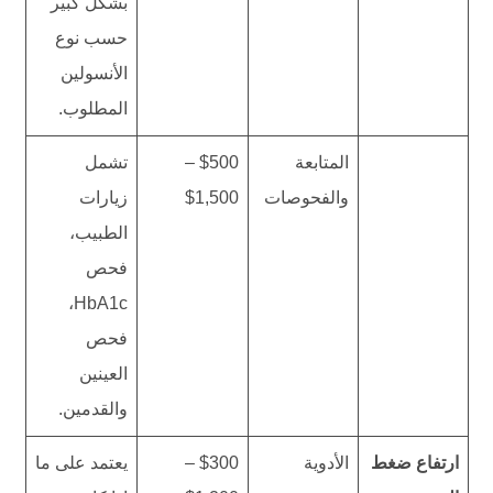
بشكل كبير
حسب نوع
الأنسولين
المطلوب.
المتابعة
$500 –
تشمل
والفحوصات
$1,500
زيارات
الطبيب،
فحص
HbA1c،
فحص
العينين
والقدمين.
ارتفاع ضغط
الأدوية
$300 –
يعتمد على ما