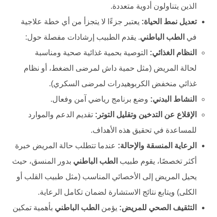
الذين يتناولون أدوية متعددة.
تعديل نمط الحياة:
يعتبر جزءًا لا يتجزأ من أي خطة علاجية
في
الطب الباطني
. يقدم الطبيب إرشادات مفصلة حول:
النظام الغذائي:
التوصية بحمية غذائية صحية ومناسبة
لحالة المريض (مثل حمية داش لمرضى الضغط، أو نظام
غذائي منخفض الكربوهيدرات لمرضى السكري).
النشاط البدني:
وضع برنامج رياضي آمن وفعال.
الإقلاع عن التدخين وتقليل التوتر:
تقديم الدعم والموارد
للمساعدة في تحقيق هذه الأهداف.
الرعاية المنسقة والإحالة:
عندما تتطلب حالة المريض خبرة
أكثر تخصصًا، يقوم طبيب
الطب الباطني
بدور المنسق، حيث
يحيل المريض إلى الأخصائي المناسب (مثل طبيب القلب أو
الكلى) ويتابع نتائج الاستشارة لضمان تكامل الرعاية.
التثقيف الصحي للمريض:
يؤمن
الطب الباطني
بأهمية تمكين