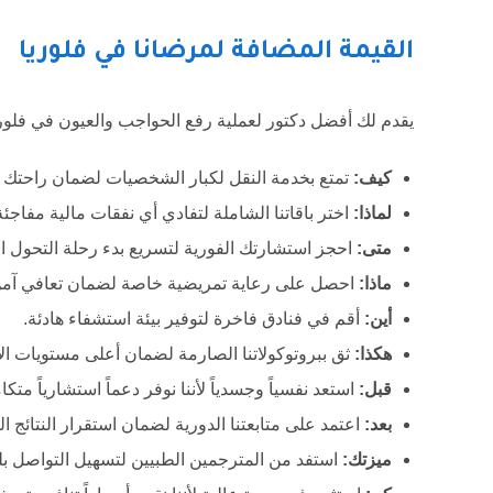
القيمة المضافة لمرضانا في فلوريا
يقدم لك أفضل دكتور لعملية رفع الحواجب والعيون في فلوريا
كيف:
تمتع بخدمة النقل لكبار الشخصيات لضمان راحتك ا
لماذا:
اختر باقاتنا الشاملة لتفادي أي نفقات مالية مفاجئة
متى:
احجز استشارتك الفورية لتسريع بدء رحلة التحول ا
ماذا:
احصل على رعاية تمريضية خاصة لضمان تعافي آمن
أين:
أقم في فنادق فاخرة لتوفير بيئة استشفاء هادئة.
هكذا:
ثق ببروتوكولاتنا الصارمة لضمان أعلى مستويات ال
قبل:
استعد نفسياً وجسدياً لأننا نوفر دعماً استشارياً متكامل
بعد:
اعتمد على متابعتنا الدورية لضمان استقرار النتائج الن
ميزتك:
استفد من المترجمين الطبيين لتسهيل التواصل بلغ