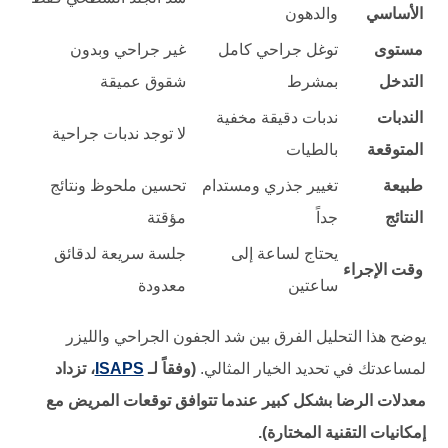
الأساسي
والدهون
مستوى
توغل جراحي كامل
غير جراحي وبدون
التدخل
بمشرط
شقوق عميقة
الندبات
ندبات دقيقة مخفية
لا توجد ندبات جراحية
المتوقعة
بالطيات
طبيعة
تغيير جذري ومستدام
تحسين ملحوظ ونتائج
النتائج
جداً
مؤقتة
يحتاج لساعة إلى
جلسة سريعة لدقائق
وقت الإجراء
ساعتين
معدودة
يوضح هذا التحليل الفرق بين شد الجفون الجراحي والليزر
لمساعدتك في تحديد الخيار المثالي.
(وفقاً لـ
ISAPS
، تزداد
معدلات الرضا بشكل كبير عندما تتوافق توقعات المريض مع
إمكانيات التقنية المختارة).