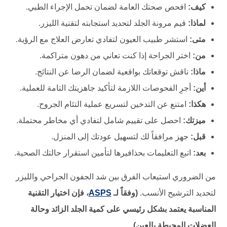
كيف:
افحص صحتك العامة لضمان تحمل الإجراء الطبي.
لماذا:
قيم مرونة الجلد لتحديد استجابته لتقنية الليزر.
متى:
استشر طبيب العيون لتفادي تعارض العلاج مع الرؤية.
من:
اختر الجراحة إذا كنت تعاني من دهون متراكمة.
ماذا:
ناقش توقعاتك بواقعية لضمان الرضا عن النتائج.
أين:
أجرِ الفحوصات اللازمة لتأكيد جاهزيتك التامة للعملية.
هكذا:
امتنع عن التدخين لتسريع عملية التئام الجروح.
ميزتك:
احصل على تقييم شامل لتفادي أي مخاطر محتملة.
قبل:
جهز مرافقاً لك لتسهيل عودتك إلى المنزل.
بعد:
اتبع التعليمات بحذافيرها لتأمين استقرار حالتك الصحية.
من الضروري استيعاب الفرق بين شد الجفون الجراحي والليزر
لتحديد الترشيح الأنسب.
(وفقاً لـ
ASPS
، فإن اختيار التقنية
المناسبة يعتمد بشكل رئيسي على كمية الجلد الزائد وحالة
العضلات المحيطة بالعين).