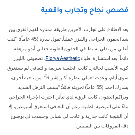
قصص نجاح وتجارب واقعية
يعد الاطلاع على تجارب الآخرين طريقة ممتازة لفهم الفرق بين
شد الجفون الجراحي والليزر عملياً. تقول سارة (45 عاماً): “كنت
أعاني من تدلي بسيط في الجفون العلوية جعلني أبدو مرهقة
دائماً. بعد استشارة أطباء
Florya Aesthetic
، نصحوني بالليزر
كونه الأنسب لحالتي. كانت الجلسة سريعة والتعافي لم يستغرق
سوى أيام، وعدت لعملي بنظرة أكثر إشراقاً”. من ناحية أخرى،
يشارك أحمد (55 عاماً) تجربته قائلاً: “بسبب الترهل الشديد
وتراكم الدهون، كانت الرؤية لدي تتأثر. اخترت الإجراء الجراحي
بناءً على التوصية الطبية. رغم أن التعافي استغرق أسبوعين، إلا
أن النتيجة كانت جذرية وأعادت لي شبابي وجسدت لي بوضوح
دقة الفروقات بين التقنيتين”.