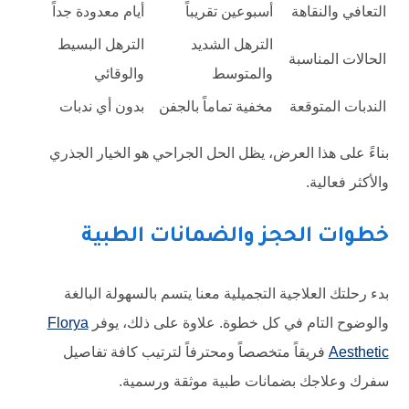
التعافي والنقاهة
أسبوعين تقريباً
أيام معدودة جداً
الترهل الشديد
الترهل البسيط
الحالات المناسبة
والمتوسط
والوقائي
الندبات المتوقعة
مخفية تماماً بالجفن
بدون أي ندبات
بناءً على هذا العرض، يظل الحل الجراحي هو الخيار الجذري
والأكثر فعالية.
خطوات الحجز والضمانات الطبية
بدء رحلتك العلاجية التجميلية معنا يتسم بالسهولة البالغة
والوضوح التام في كل خطوة. علاوة على ذلك، يوفر
Florya
Aesthetic
فريقاً متخصصاً ومحترفاً لترتيب كافة تفاصيل
سفرك وعلاجك بضمانات طبية موثقة ورسمية.