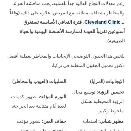
رغم معدلات النجاح العالية جداً للعملية، يجب مناقشة الفوائد
والمخاطر بشفافية مطلقة مع المريض. علاوة على ذلك،
(وفقاً
لـ
Cleveland Clinic
، فترة التعافي الأساسية تستغرق
أسبوعين تقريباً للعودة لممارسة الأنشطة اليومية والحياة
الطبيعية).
يلخص هذا الجدول التوضيحي الإيجابيات والمخاطر لعملية أفضل
دكتور تجميل الجفون المبطنة في تركيا.
الإيجابيات (المزايا)
السلبيات (العيوب والمخاطر)
تحسين الرؤية:
توسيع مجال
التورم المؤقت:
ظهور كدمات
الرؤية المحيطية بشكل
لعدة أيام متتالية بعد الجراحة.
ملحوظ وكبير.
مظهر شبابي:
استعادة
جفاف العين:
شعور مؤقت
النضارة والحيوية لمنطقة
بالجفاف يتطلب استخدام