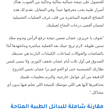
للحصول على نتيجة جمالية مثالية وخالية من العيوب، هناك
أسرار طبية يجب معرفتها جيداً. وفي المقابل، نقدم لك هذه
النصائح الذهبية المباشرة من قلب غرف العمليات التجميلية
لضمان أقصى درجات النجاح لعمليتك.
“شوف يا عزيزي، عشان تضمن نتيجة ترفع الرأس وتدوم معك
سنين طويلة، لازم تريح عينك بعد العملية مباشرة وماتجهدها أبدًا
بالشاشات والجوالات لساعات. الكمادات الباردة هي صديقك
الصدوق في أول ثلاث أيام عشان تخفف التورم، ولا تنسى تلبس
نظارتك الشمسية حتى لو الجو غيم برا عشان تحمي الجروح
الدقيقة من أي عوامل خارجية. والتزم بتعليمات طبيبك
بحذافيرها لأنها هي اللي بتوصلك للنتيجة اللي تحلم فيها بدون أي
مشاكل.”
مقارنة شاملة للبدائل الطبية المتاحة