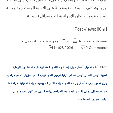
يورو، وتختلف القيمة الدقيقة بناءً على التقنية المستخدمة وحالة
المريضة وما إذا كان الإجراء يتطلب سدائل نسيجية.
Post Views:
86
Dr. wael soleman
مدونة فلوريا للتجميل
14/06/2026
0 Comments
TAGS
:
أطباء تجميل
,
أفضل جراح
,
إعادة بناء الثدي
,
استشارة طبية
,
اسطنبول
,
الرعاية
الطبية
,
تجميل الصدر
,
تجميل نسائي
,
تركيا
,
ترميم الثدي
,
ترميم الثدي المؤجل
,
تعافي جراحي
,
جراح تجميل
,
جراحة آمنة
,
جراحة الثدي
,
جراحة الثدي التعويضية
,
جراحة تجميلية
,
جراحة ما
بعد الاستئصال
,
دهون ذاتية
,
رعاية ما بعد الجراحة
,
زراعة الثدي
,
سيليكون
,
عيادة تجميل
,
عيادة معتمدة
,
نتائج طبيعية